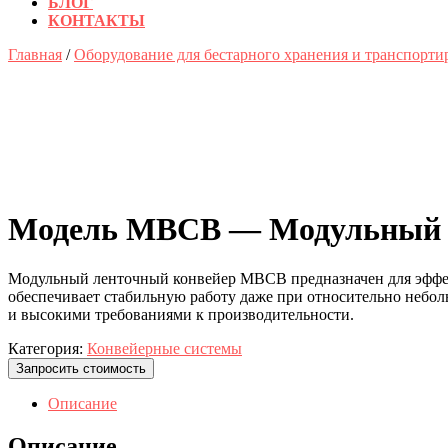
БЛОГ
КОНТАКТЫ
КНОПКА
Главная
/
Оборудование для бестарного хранения и транспорти
ЗАКРЫТЬ
Модель MBCB — Модульный 
Модульный ленточный конвейер MBCB предназначен для эффек
обеспечивает стабильную работу даже при относительно небо
и высокими требованиями к производительности.
Категория:
Конвейерные системы
Запросить стоимость
Описание
Описание