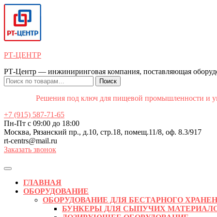
Перейти
к
содержимому
Перейти
к
содержимому
РТ-ЦЕНТР
РТ-Центр — инжиниринговая компания, поставляющая оборудов
Искать:
Поиск
Решения под ключ для пищевой промышленности и уп
+7 (915) 587-71-65
Пн-Пт с 09:00 до 18:00
Москва, Рязанский пр., д.10, стр.18, помещ.11/8, оф. 8.3/917
rt-centrs@mail.ru
Заказать звонок
Кнопка
Открыть
ГЛАВНАЯ
ОБОРУДОВАНИЕ
ОБОРУДОВАНИЕ ДЛЯ БЕСТАРНОГО ХРАНЕ
БУНКЕРЫ ДЛЯ СЫПУЧИХ МАТЕРИАЛ