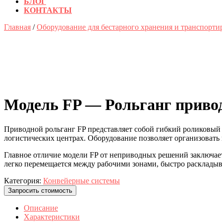
БЛОГ
КОНТАКТЫ
КНОПКА
Главная
/
Оборудование для бестарного хранения и транспорти
ЗАКРЫТЬ
Модель FP — Рольганг приво
Приводной рольганг FP представляет собой гибкий роликовый 
логистических центрах. Оборудование позволяет организовать
Главное отличие модели FP от неприводных решений заключае
легко перемещается между рабочими зонами, быстро раскладывае
Категория:
Конвейерные системы
Запросить стоимость
Описание
Xарактеристики