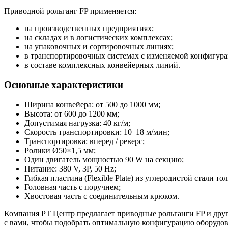
Приводной рольганг FP применяется:
на производственных предприятиях;
на складах и в логистических комплексах;
на упаковочных и сортировочных линиях;
в транспортировочных системах с изменяемой конфигура
в составе комплексных конвейерных линий.
Основные характеристики
Ширина конвейера: от 500 до 1000 мм;
Высота: от 600 до 1200 мм;
Допустимая нагрузка: 40 кг/м;
Скорость транспортировки: 10–18 м/мин;
Транспортировка: вперед / реверс;
Ролики Ø50×1,5 мм;
Один двигатель мощностью 90 W на секцию;
Питание: 380 V, 3P, 50 Hz;
Гибкая пластина (Flexible Plate) из углеродистой стали т
Головная часть с поручнем;
Хвостовая часть с соединительным крюком.
Компания РТ Центр предлагает приводные рольганги FP и друго
с вами, чтобы подобрать оптимальную конфигурацию оборудов