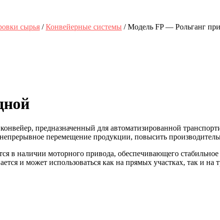
ровки сырья
/
Конвейерные системы
/ Модель FP — Рольганг пр
дной
конвейер, предназначенный для автоматизированной транспорти
 непрерывное перемещение продукции, повысить производительно
тся в наличии моторного привода, обеспечивающего стабильное
тся и может использоваться как на прямых участках, так и на т